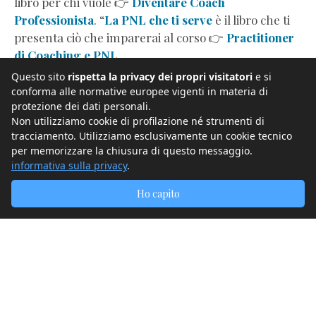
libro per chi vuole 👉
Diventare Coach
Professionista
. “
La PNL che ti serve
è il libro che ti
presenta ciò che imparerai al corso 👉
Practitioner
di Coaching e PNL
.
E "
Wellness Coaching per professionisti
" è il libro
Questo sito
rispetta la privacy dei propri visitatori
e si
dedicato ai coach e professionisti che vorranno
conforma alle normative europee vigenti in materia di
protezione dei dati personali.
frequentare il corso omonimo 👉
Wellness
Non utilizziamo cookie di profilazione né strumenti di
Coaching per professionisti
. E se preferisci la
tracciamento. Utilizziamo esclusivamente un cookie tecnico
versione cartacea, la trovi su Amazon o altre librerie
per memorizzare la chiusura di questo messaggio.
online.
informativa sulla privacy
.
Ho capito
👉
Vuoi maggiori informazioni
o desideri
richiedere
un colloquio
? 👉 Scrivici a
info@ccaitalia.com
oppure contattaci su
WhatsApp al numero
3780933773