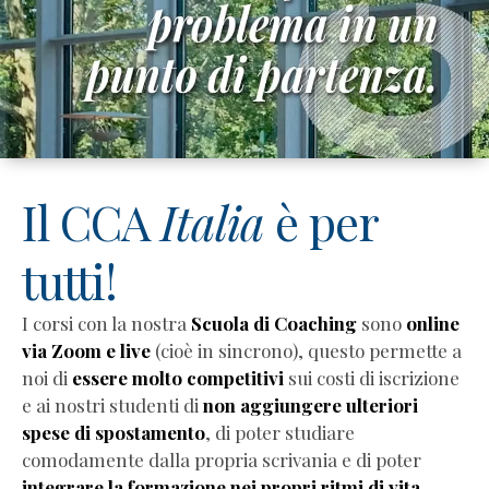
Ibrahim
Debora
Conti
Denise
Pezzutto
Giulia
Celi
Il CCA
Italia
è per
Lara
Ghiotto
Paola
tutti!
Budini
Articoli
I corsi con la nostra
Scuola di Coaching
sono
online
sul
via Zoom e live
(cioè in sincrono), questo permette a
coaching
noi di
essere molto competitivi
sui costi di iscrizione
Legge
e ai nostri studenti di
non aggiungere ulteriori
4/2013
spese di spostamento
, di poter studiare
e
comodamente dalla propria scrivania e di poter
coaching
integrare la formazione nei propri ritmi di vita
.