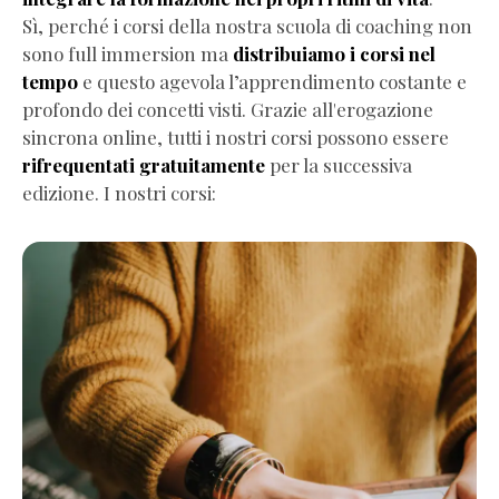
Differenze
Sì, perché i corsi della nostra scuola di coaching non
tra
sono full immersion ma
distribuiamo i corsi nel
coaching,
tempo
e questo agevola l’apprendimento costante e
mentoring
profondo dei concetti visti. Grazie all'erogazione
e
sincrona online, tutti i nostri corsi possono essere
terapia
rifrequentati gratuitamente
per la successiva
Coaching
edizione. I nostri corsi:
vs
mentoring,
consulenza
e
altre
discipline
Norma
UNI
11601/2024
Codice
Etico