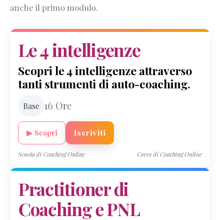
anche il primo modulo.
dei
coach
Come
Le 4 intelligenze
diventare
coach
Scopri le 4 intelligenze attraverso
Quando
tanti strumenti di auto-coaching.
rivolgersi
a
16 Ore
Base
un
coach
Libri
▶ Scopri
Iscriviti
per
diventare
Scuola di Coaching Online
Corso di Coaching Online
coach
Orientamento
Practitioner di
teorico
Coaching e PNL
della
scuola