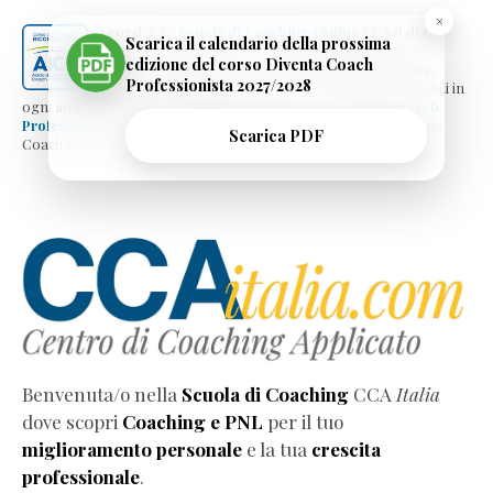
×
Home
I
corsi
della
Scuola di Coaching Online
CCA Italia
,
Scarica il calendario della prossima
forniscono strumenti pratici di
coaching
,
PNL
e
-
edizione del corso Diventa Coach
psicologia efficace
per migliorare
comunicazione
,
Professionista 2027/2028
CCA
empatia
e
soft skills
, offrendo metodi subito applicabili in
ogni
ambito personale e professionale
. Il corso “
Diventa Coach
Italia
Professionista
” è
corso riconosciuto AICP
, Associazione Italiana
Scarica PDF
-
Coach Professionisti.
Scuola
di
Coaching
Corsi
Le
4
Intelligenze
Practitioner
di
Benvenuta/o nella
Scuola di Coaching
CCA
Italia
Coaching
dove scopri
Coaching e PNL
per il tuo
e
miglioramento personale
e la tua
crescita
PNL
professionale
.