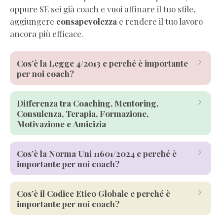
oppure SE sei già coach e vuoi affinare il tuo stile,
aggiungere
consapevolezza
e rendere il tuo lavoro
ancora più efficace.
Cos’è la Legge 4/2013 e perché è importante
per noi coach?
Differenza tra Coaching, Mentoring,
professioni
coach
Consulenza, Terapia, Formazione,
formatori
Motivazione e Amicizia
autonomia
responsabilità
professionale
Cos’è la Norma Uni 11601/2024 e perché è
trasparenza
autonomia
importante per noi coach?
mentoring
Cos’è il Codice Etico Globale e perché è
coaching
coach
coachee
importante per noi coach?