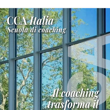
Diventa
Coach
Professionista
Wellness
Coaching
per
Professionisti
Parent
e
Teen
Coaching
per
Professionisti
Docenti
del
CCA
Italia
Charbel