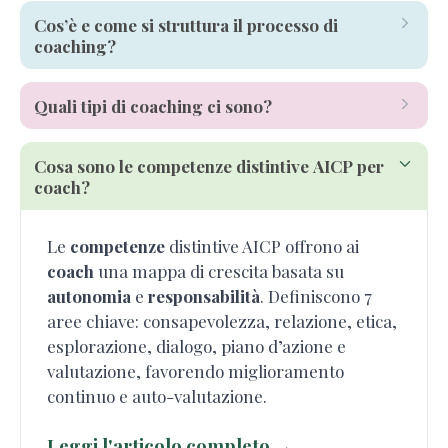
competenze
coach
Cos’è e come si struttura il processo di
competenze
autonomia
responsabilità
trasparenza
coaching?
responsabilità
autonomia
formazione
Quali tipi di coaching ci sono?
Cosa sono le competenze distintive AICP per
coach
coach?
coach
coachee
Mental
Coaching
competenze
Le
competenze
distintive AICP offrono ai
autonomia
coach
una mappa di crescita basata su
responsabilità
autonomia
e
responsabilità
. Definiscono 7
competenze
autonomia
aree chiave: consapevolezza, relazione, etica,
esplorazione, dialogo, piano d’azione e
responsabilità
valutazione, favorendo miglioramento
continuo e auto-valutazione.
Leggi l'articolo completo →