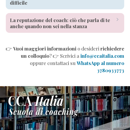
difficile
consapevolezza
bibliografia
PNL
teoria
pratica
orientamento
La reputazione del coach: ciò che parla di te
coaching
anche quando non sei nella stanza
funzionale
comunicazione
coaching
reputazione
coerenza
formazione
👉
Vuoi maggiori informazioni
o desideri
richiedere
un colloquio
? 👉 Scrivici a
info@ccaitalia.com
fiducia
oppure contattaci su
WhatsApp al numero
3780933773