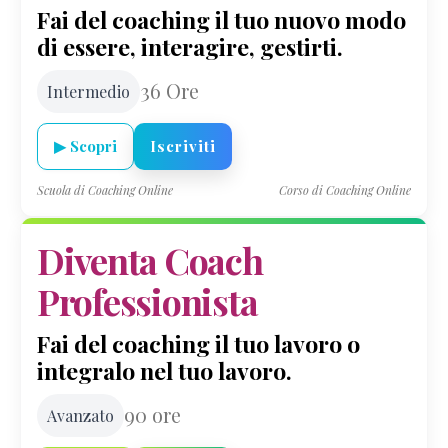
Fai del coaching il tuo nuovo modo
Reputazione
di essere, interagire, gestirti.
del
coach
36 Ore
Intermedio
Libri
di
coaching
▶ Scopri
Iscriviti
Essere
Scuola di Coaching Online
Corso di Coaching Online
Coach
–
Debora
Diventa Coach
Conti
Professionista
La
PNL
Fai del coaching il tuo lavoro o
che
integralo nel tuo lavoro.
ti
serve
90 ore
Avanzato
–
Debora