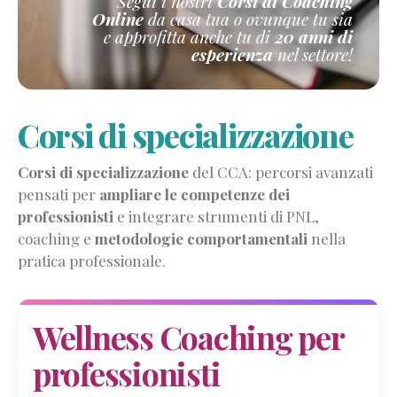
Segui i nostri
Corsi di Coaching
Online
da casa tua o ovunque tu sia
e approfitta anche tu di
20 anni di
esperienza
nel settore!
Corsi di specializzazione
Corsi di specializzazione
del CCA: percorsi avanzati
pensati per
ampliare le competenze dei
professionisti
e integrare strumenti di PNL,
coaching e
metodologie comportamentali
nella
pratica professionale.
Wellness Coaching per
professionisti