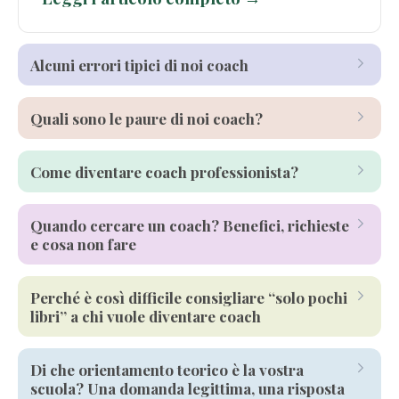
Alcuni errori tipici di noi coach
coach
Quali sono le paure di noi coach?
coachee
coach
Come diventare coach professionista?
coachee
coach professionista
Quando cercare un coach? Benefici, richieste
e cosa non fare
comunicazione
competenze
PNL
responsabilità
autonomia
quando cercare un coach
competenze
Perché è così difficile consigliare “solo pochi
libri” a chi vuole diventare coach
autonomia
responsabilità
cambiamenti
Di che orientamento teorico è la vostra
Formazione
risorse
coaching
scuola? Una domanda legittima, una risposta