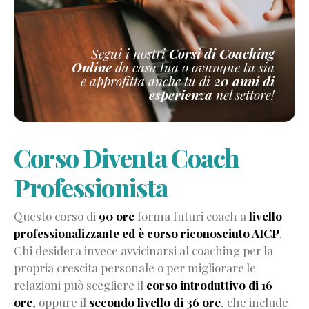
Globale
Il
processo
Segui i nostri
Corsi di Coaching
di
Online
da casa tua o ovunque tu sia
coaching
e approfitta anche tu di
20 anni di
esperienza
nel settore!
Tipi
di
coaching
Competenze
Corso Diventa Coach
del
Professionista
coach
(AICP)
Questo corso di
90 ore
forma futuri coach a
livello
Errori
professionalizzante ed è corso riconosciuto AICP
.
comuni
Chi desidera invece avvicinarsi al coaching per la
dei
propria crescita personale o per migliorare le
coach
relazioni può scegliere il
corso introduttivo di 16
Le
ore
, oppure il
secondo livello di 36 ore
, che include
paure