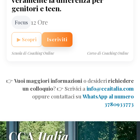
genitori e teen.
12 Ore
Focus
▶ Scopri
Iscriviti
Scuola di Coaching Online
Corso di Coaching Online
👉
Vuoi maggiori informazioni
o desideri
richiedere
un colloquio
? 👉 Scrivici a
info@ccaitalia.com
oppure contattaci su
WhatsApp al numero
3780933773