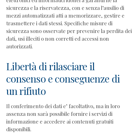
Globale
sicurezza e la riservatezza, con e senza l’ausilio di
Il
mezzi automatizzati atti a memorizzare, gestire e
processo
trasmettere i dati stessi. Specifiche misure di
di
sicurezza sono osservate per prevenire la perdita dei
coaching
dati, usi illeciti o non corretti ed accessi non
Tipi
autorizzati.
di
coaching
Libertà di rilasciare il
Competenze
del
consenso e conseguenze di
coach
un rifiuto
(AICP)
Errori
comuni
Il conferimento dei dati e’ facoltativo, ma in loro
dei
assenza non sarà possibile fornire i servizi di
coach
informazione e accedere ai contenuti gratuiti
Le
disponibili.
paure