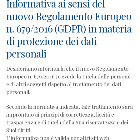
Informativa ai sensi del
Diventa
Coach
nuovo Regolamento Europeo
Professionista
n. 679/2016 (GDPR) in materia
Wellness
Coaching
di protezione dei dati
per
Professionisti
personali
Parent
e
Desideriamo informarla che il nuovo Regolamento
Teen
Europeo n. 679/2016 prevede la tutela delle persone
Coaching
e di altri soggetti rispetto al trattamento dei dati
per
personali.
Professionisti
Docenti
Secondo la normativa indicata, tale trattamento sarà
del
improntato ai principi di correttezza, liceità e
CCA
trasparenza e di tutela della Sua riservatezza e dei
Italia
Suoi diritti.
Charbel
L’informativa non è valida per altri siti web