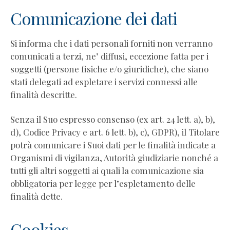
dei
Comunicazione dei dati
coach
Come
Si informa che i dati personali forniti non verranno
diventare
comunicati a terzi, ne’ diffusi, eccezione fatta per i
coach
soggetti (persone fisiche e/o giuridiche), che siano
Quando
stati delegati ad espletare i servizi connessi alle
rivolgersi
finalità descritte.
a
un
Senza il Suo espresso consenso (ex art. 24 lett. a), b),
coach
d), Codice Privacy e art. 6 lett. b), c), GDPR), il Titolare
Libri
potrà comunicare i Suoi dati per le finalità indicate a
per
Organismi di vigilanza, Autorità giudiziarie nonché a
diventare
tutti gli altri soggetti ai quali la comunicazione sia
coach
obbligatoria per legge per l’espletamento delle
Orientamento
finalità dette.
teorico
della
Cookies
scuola