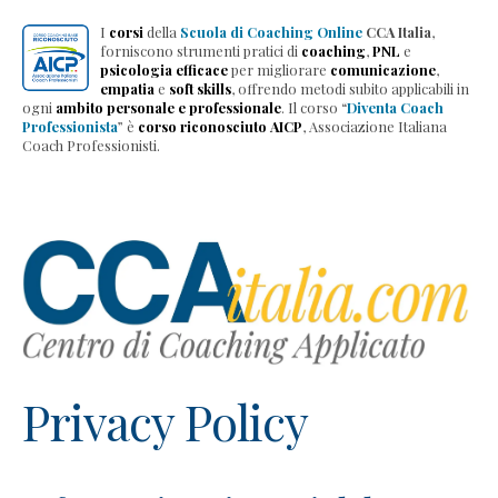
Home
I
corsi
della
Scuola di Coaching Online
CCA Italia
,
forniscono strumenti pratici di
coaching
,
PNL
e
-
psicologia efficace
per migliorare
comunicazione
,
CCA
empatia
e
soft skills
, offrendo metodi subito applicabili in
ogni
ambito personale e professionale
. Il corso “
Diventa Coach
Italia
Professionista
” è
corso riconosciuto AICP
, Associazione Italiana
-
Coach Professionisti.
Scuola
di
Coaching
Corsi
Le
4
Intelligenze
Practitioner
di
Privacy Policy
Coaching
e
PNL