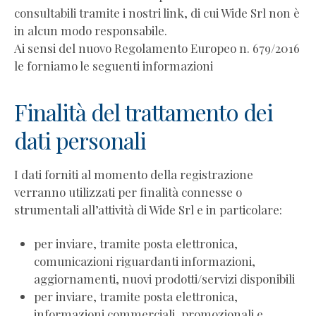
Ibrahim
consultabili tramite i nostri link, di cui Wide Srl non è
Debora
in alcun modo responsabile.
Conti
Ai sensi del nuovo Regolamento Europeo n. 679/2016
Denise
le forniamo le seguenti informazioni
Pezzutto
Giulia
Finalità del trattamento dei
Celi
Lara
dati personali
Ghiotto
Paola
I dati forniti al momento della registrazione
Budini
verranno utilizzati per finalità connesse o
Articoli
strumentali all’attività di Wide Srl e in particolare:
sul
coaching
per inviare, tramite posta elettronica,
Legge
comunicazioni riguardanti informazioni,
4/2013
aggiornamenti, nuovi prodotti/servizi disponibili
e
per inviare, tramite posta elettronica,
coaching
informazioni commerciali, promozionali e