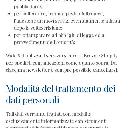
Differenze
pubblicitarie;
tra
per sollecitare, tramite posta elettronica,
coaching,
l’adesione ai nuovi servizi eventualmente attivati
mentoring
dopo la sottoscrizione;
e
per ottemperare ad obblighi di legge ed a
terapia
provvedimenti dell’Autorità;
Coaching
vs
Wide Srl utilizza il servizio sicuro di Brevo e Shopify
mentoring,
per spedirti comunicazioni come quanto sopra. Da
consulenza
ciascuna newsletter è sempre possibile cancellarsi.
e
altre
Modalità del trattamento dei
discipline
Norma
dati personali
UNI
11601/2024
Tali dati verranno trattati con modalità
Codice
esclusivamente informatizzate con strumenti
Etico
elettronici ed informatici idonei a garantirne la