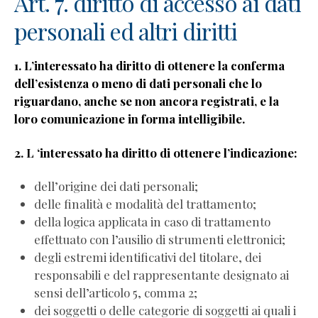
Art. 7. diritto di accesso ai dati
Conti
personali ed altri diritti
Wellness
Coaching
1. L’interessato ha diritto di ottenere la conferma
per
dell’esistenza o meno di dati personali che lo
Professionisti
riguardano, anche se non ancora registrati, e la
–
loro comunicazione in forma intelligibile.
Debora
Conti
2. L ‘interessato ha diritto di ottenere l’indicazione:
Studenti
Assistenza
dell’origine dei dati personali;
clienti
delle finalità e modalità del trattamento;
Termini
della logica applicata in caso di trattamento
e
effettuato con l’ausilio di strumenti elettronici;
condizioni
degli estremi identificativi del titolare, dei
responsabili e del rappresentante designato ai
sensi dell’articolo 5, comma 2;
dei soggetti o delle categorie di soggetti ai quali i