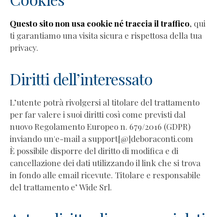
Reputazione
del
Questo sito non usa cookie né traccia il traffico
, qui
coach
ti garantiamo una visita sicura e rispettosa della tua
Libri
privacy.
di
coaching
Diritti dell’interessato
Essere
Coach
L’utente potrà rivolgersi al titolare del trattamento
–
per far valere i suoi diritti così come previsti dal
Debora
nuovo Regolamento Europeo n. 679/2016 (GDPR)
Conti
inviando un'e-mail a support[@]deboraconti.com
La
È possibile disporre del diritto di modifica e di
PNL
cancellazione dei dati utilizzando il link che si trova
che
in fondo alle email ricevute. Titolare e responsabile
ti
del trattamento e’ Wide Srl.
serve
–
Debora